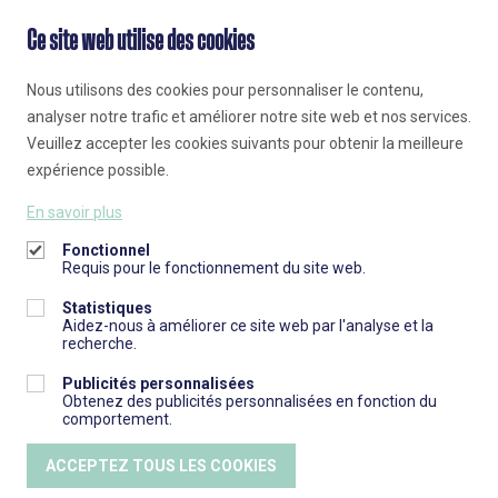
approfondie du marché et à des années d'expertise,
Ce site web utilise des cookies
nous déterminons le prix de vente idéal. En tant que
vendeur, vous avez toujours le dernier mot sur le prix
Nous utilisons des cookies pour personnaliser le contenu,
demandé.
analyser notre trafic et améliorer notre site web et nos services.
Veuillez accepter les cookies suivants pour obtenir la meilleure
expérience possible.
En savoir plus
Fonctionnel
IMMO NUVO
Requis pour le fonctionnement du site web.
Parklaan 63, 9300 Aalst
Slagmolenlaan 28, 1785 Merchtem
Statistiques
Aidez-nous à améliorer ce site web par l'analyse et la
053 70 80 90
recherche.
info@immonuvo.be
Publicités personnalisées
Obtenez des publicités personnalisées en fonction du
comportement.
ACCEPTEZ TOUS LES COOKIES