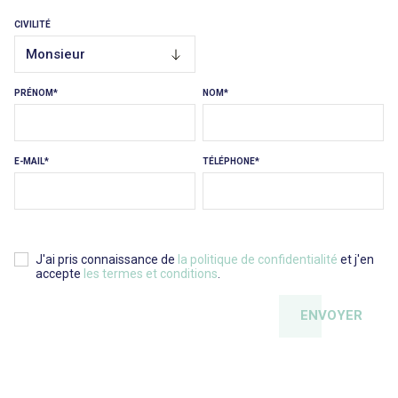
CIVILITÉ
Monsieur
PRÉNOM
NOM
E-MAIL
TÉLÉPHONE
J'ai pris connaissance de
la politique de confidentialité
et j'en
accepte
les termes et conditions
.
ENVOYER