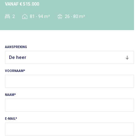
VANAF € 515.000
2
81 - 94 m²
26 - 80 m²
AANSPREKING
De heer
VOORNAAM
NAAM
E-MAIL