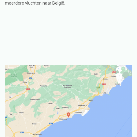
meerdere vluchten naar België.
ic