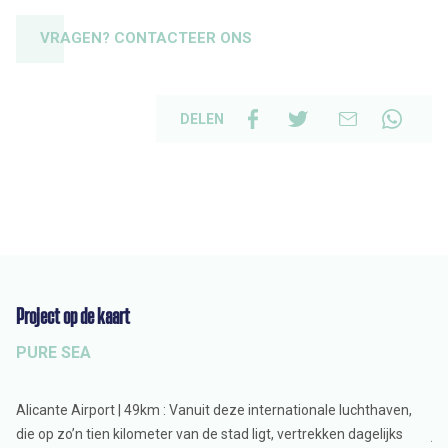
VRAGEN? CONTACTEER ONS
DELEN
Project op de kaart
Om
PURE SEA
V
Alicante Airport | 49km : Vanuit deze internationale luchthaven,
Vi
die op zo’n tien kilometer van de stad ligt, vertrekken dagelijks
ja